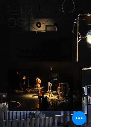
pétri
DISH
Tonin Bruneton
Technicien de scène et de son